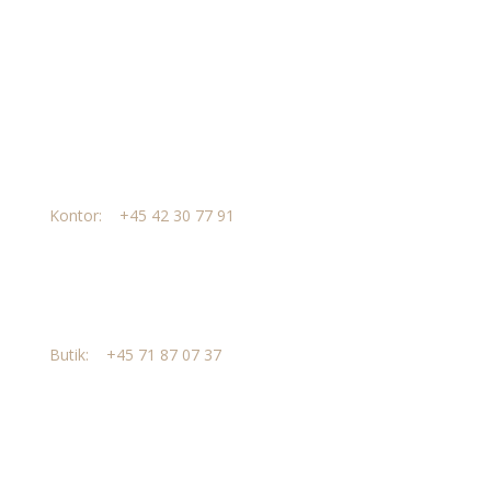
Send os en mail
Telefon
Kontor:
+45
42 30 77 91
Butik:
+45
71 87 07 37