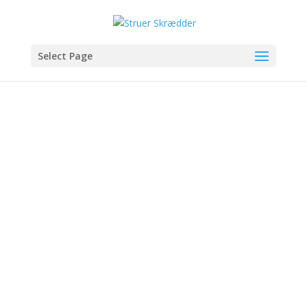
Select Page
Læderkabine
Priser:
Kontakt os for prisen
Dørsider & Instrumentering
Priser:
Kontakt os for prisen
Logo på betræk