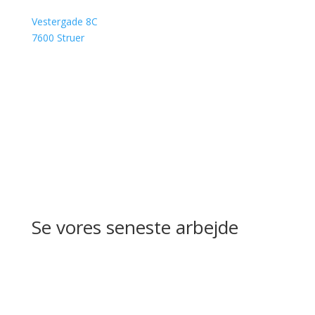
Adresse
Vestergade 8C
7600 Struer
Åbningstider
Mandag - Fredag: 11.30-17.30
Lørdag: 10.00-13.00
Se vores seneste arbejde
Portefølje