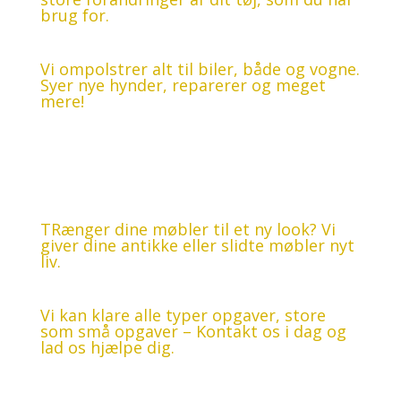
brug for.
Bil, både og vogne
Vi ompolstrer alt til biler, både og vogne.
Syer nye hynder, reparerer og meget
mere!
Møbler
TRænger dine møbler til et ny look? Vi
giver dine antikke eller slidte møbler nyt
liv.
Har du brug for hjælp til andet?
Vi kan klare alle typer opgaver, store
som små opgaver – Kontakt os i dag og
lad os hjælpe dig.