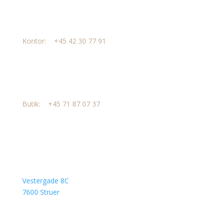
Kontor:
+45
42 30 77 91
Butik:
+45
71 87 07 37
Adresse
Vestergade 8C
7600 Struer
Åbningstider