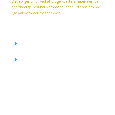
Det sørger vi for ved at bruge kvalitetsmaterialer, så
det endelige resultat kommer til at se ud som om, de
lige var kommet fra fabrikken.
Tilretning og reparation af tøj
E
Biler, både og vogne
E
Møbler
E
Læder & stof
E
Og meget mere!
E