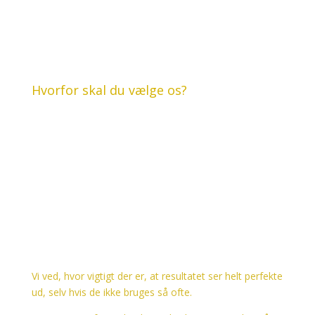
Hvorfor skal du vælge os?
Vi ved, at vores arbejde er
vigtigt for dig.
Vi arbejder målrettet for at
leve op til dine forventninger.
Se mere til vores arbejde
Vi ved, hvor vigtigt der er, at resultatet ser helt perfekte
ud, selv hvis de ikke bruges så ofte.